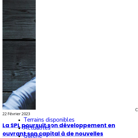
C
22 Février 2023
Terrains disponibles
I
La SPL poursuit son développement en
Actualités
I
ouvrant son capital à de nouvelles
Galerie