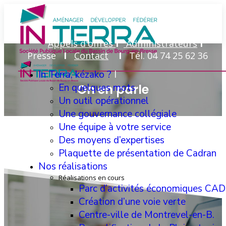
Appels d'offres
I
Administrateurs
I
Presse
I
Contact
I
Tél. 04 74 25 62 36
In Terra, kézako ?
I
En quelques mots
On en parle
Un outil opérationnel
Une gouvernance collégiale
Une équipe à votre service
Des moyens d’expertises
Plaquette de présentation de Cadran
Nos réalisations
I
Réalisations en cours
Parc d’activités économiques C
Création d’une voie verte
Centre-ville de Montrevel-en-B.